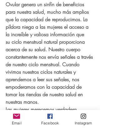
Ovular genera un sinfín de beneficios 
para nuestra salud, mucho más amplios 
que la capacidad de reproducirnos. La 
píldora niega a las mujeres el acceso a 
la increíble y valiosa información que 
su ciclo menstrual natural proporciona 
acerca de su salud. Nuestro cuerpo 
constantemente nos envía señales a través 
de nuestro ciclo menstrual. Cuando 
vivimos nuestros ciclos naturales y 
aprendemos a leer sus señales, nos 
empoderamos con la capacidad de 
tomar las riendas de nuestra salud en 
nuestras manos.
Las mujeres merecemos verdadera 
medicina. La píldora no es verdadera 
Email
Facebook
Instagram
medicina. Merecemos medicina que 
coopere con el ciclo natural de la mujer. 
Medicina que ofrezca verdaderas 