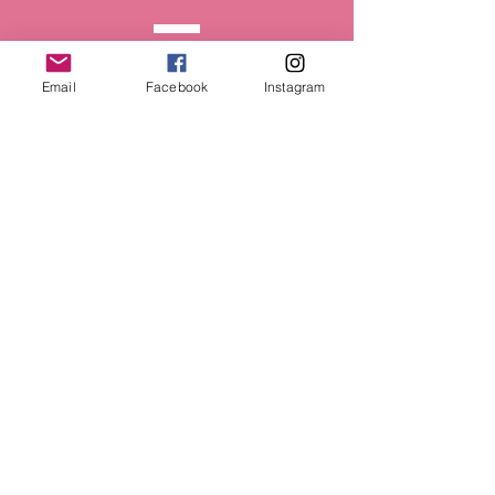
Pagar
Email
Facebook
Instagram
Pagar en 3
mensualidades
Pagar
© 2023
www.metodosintotermico.com
Monterrey, México