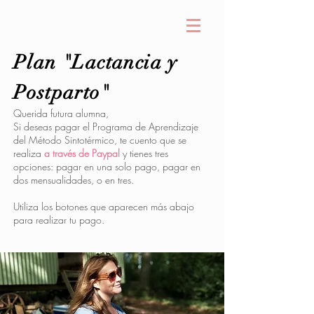
Plan "Lactancia y
Postparto"
Querida futura alumna,
Si deseas pagar el Programa de Aprendizaje
del Método Sintotérmico, te cuento que se
realiza
a través de Paypal
y tienes tres
opciones: pagar en una solo pago, pagar en
dos mensualidades, o en tres.
Utiliza los botones que aparecen más abajo
para realizar tu pago.